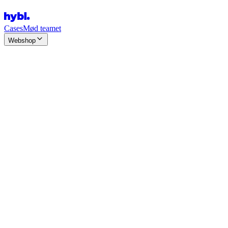
Cases
Mød teamet
Webshop
E-commerce
Digitale løsninger til handel på nettet.
B2B Webshop
En e-handelsløsning til dine B2B kunder
Medusa
Udvikling & Support af Medusa webshops
Shopify
Udvikling & Support af Shopify webshops